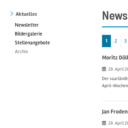
News
Aktuelles
Newsletter
Bildergalerie
1
2
3
Stellenangebote
Archiv
Moritz Döl
Beginn:
29. April
2
Der saarländi
April-Wochene
Jan Froden
Beginn:
29. April
2