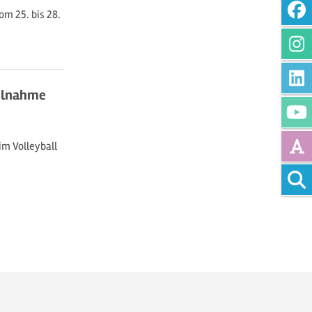
m 25. bis 28.
eilnahme
im Volleyball
Vollte