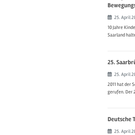
Bewegungsf
Beginn:
25. April
2
10 Jahre Kin
Saarland halt
25. Saarbr
Beginn:
25. April
2
2011 hat der 
gerufen. Der 
Deutsche 
Beginn:
25. April
2