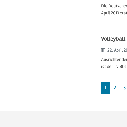
Die Deutschen
April 2013 ers
Volleyball
Beginn:
22. April
2
Ausrichter de
ist der TV Bli
1
2
3