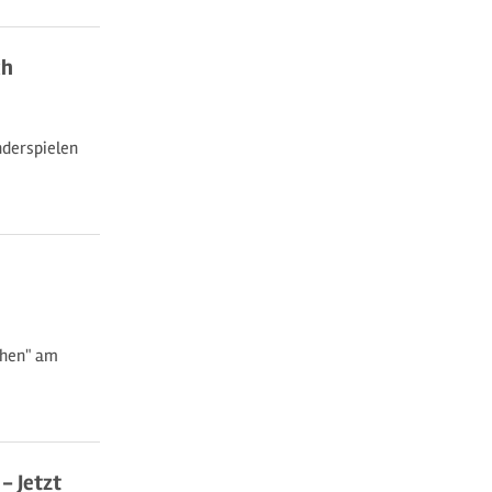
ch
nderspielen
chen" am
- Jetzt