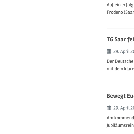
Auf ein erfol
Frodeno (Saar
TG Saar f
Beginn:
29. April
2
Der Deutsche 
mit dem klare
Bewegt Eu
Beginn:
29. April
2
Am kommenden
Jubiläumsreih