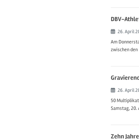
DBV-Athlet
Beginn:
26. April
2
Am Donnersta
zwischen den
Gravierend
Beginn:
26. April
2
50 Multiplika
Samstag, 20. 
Zehn Jahre