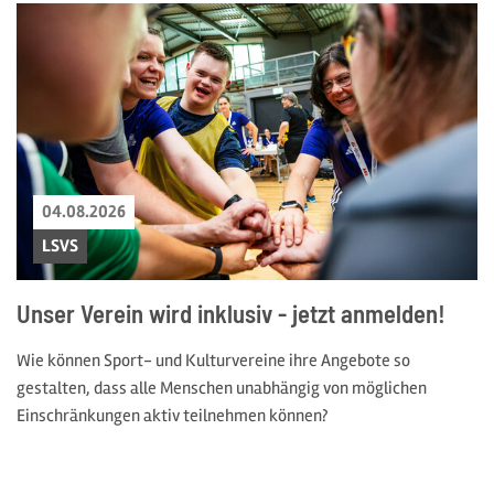
Datum der Meldung:
04.08.2026
Aus den Kategorien:
LSVS
Unser Verein wird inklusiv - jetzt anmelden!
Wie können Sport- und Kulturvereine ihre Angebote so
gestalten, dass alle Menschen unabhängig von möglichen
Einschränkungen aktiv teilnehmen können?