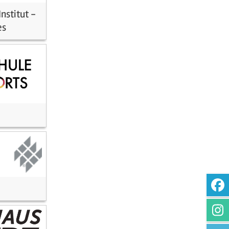
nstitut -
es