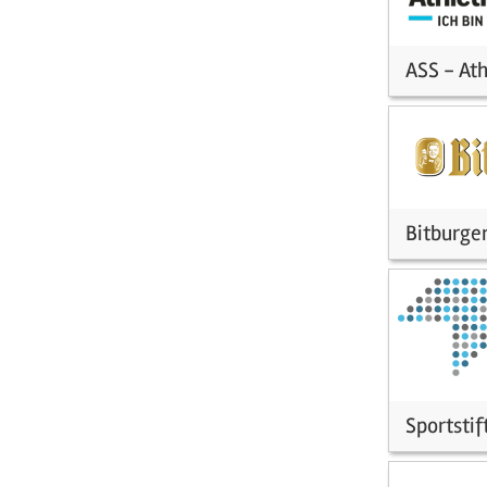
ASS - Ath
Bitburge
Sportstif