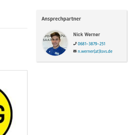
Ansprechpartner
Nick Werner
Telefon:
0681-3879-251
E-Mail:
n.werner(at)lsvs.de