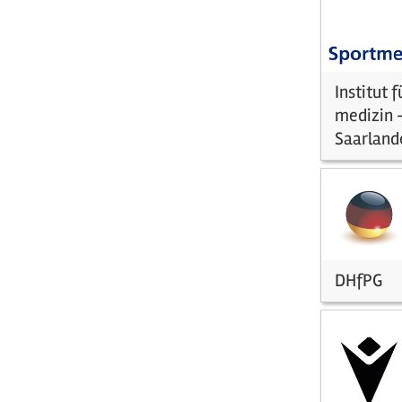
Institut 
medizin -
Saarland
DHfPG