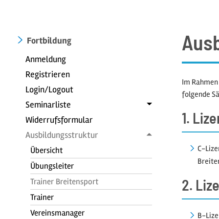
Ausb
Fortbildung
Anmeldung
Registrieren
Im Rahmen d
Login/Logout
folgende Sä
Seminarliste
1. Liz
Widerrufsformular
Ausbildungsstruktur
C-Lize
Übersicht
Breite
Übungsleiter
2. Liz
Trainer Breitensport
Trainer
Vereinsmanager
B-Lize