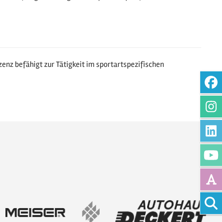
zenz befähigt zur Tätigkeit im sportartspezifischen
Vollte