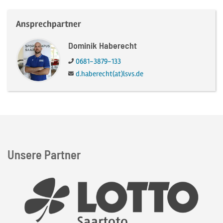
Ansprechpartner
Dominik Haberecht
Telefon:
0681-3879-133
E-Mail:
d.haberecht(at)lsvs.de
Unsere Partner