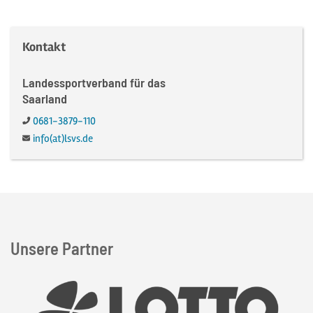
Kontakt
Landessportverband für das
Saarland
Telefon:
0681-3879-110
E-Mail:
info(at)lsvs.de
Unsere Partner