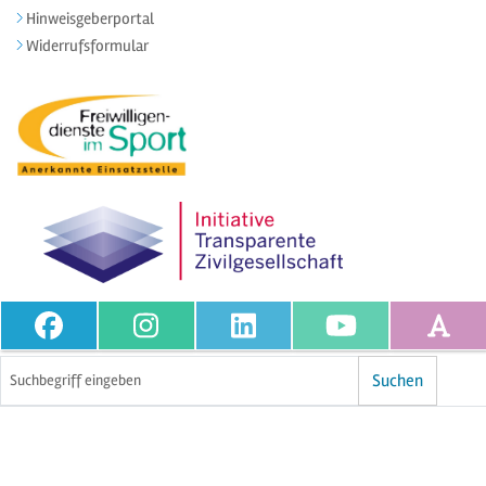
Hinweisgeberportal
Widerrufsformular
Volltextsuche
Suchen