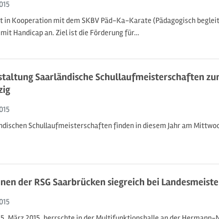
015
t in Kooperation mit dem SKBV Päd-Ka-Karate (Pädagogisch begleit
mit Handicap an. Ziel ist die Förderung für…
taltung Saarländische Schullaufmeisterschaften zu
zig
015
ändischen Schullaufmeisterschaften finden in diesem Jahr am Mittwoch
en der RSG Saarbrücken siegreich bei Landesmeiste
015
5. März 2015, herrschte in der Multifunktionshalle an der Hermann