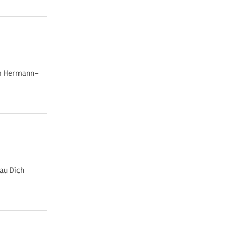
dem Hermann-
rau Dich