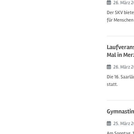
Beginn:
26. März
2
Der SKV biete
für Menschen 
Laufverans
Mal in Mer
Beginn:
26. März
2
Die 16. Saarl
statt.
Gymnastinn
Beginn:
25. März
2
Am Sonntag, 1