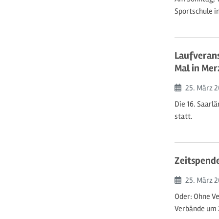
Sportschule i
Laufverans
Mal in Mer
Beginn:
25. März
2
Die 16. Saarl
statt.
Zeitspend
Beginn:
25. März
2
Oder: Ohne Ve
Verbände um 