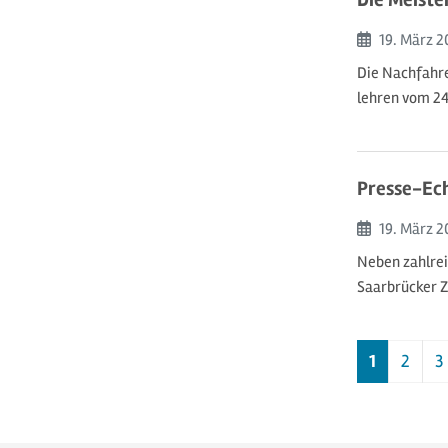
Beginn:
19. März
2
Die Nachfahre
lehren vom 24.
Presse-Ech
Beginn:
19. März
2
Neben zahlrei
Saarbrücker 
1
2
3