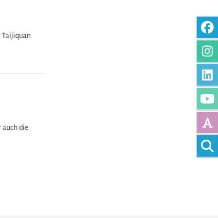
Taijiquan
 auch die
Vollte