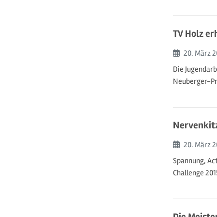
TV Holz e
Beginn:
20. März
2
Die Jugendarb
Neuberger-Pre
Nervenkitz
Beginn:
20. März
2
Spannung, Act
Challenge 201
Die Meiste