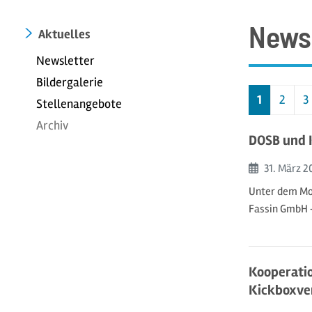
News
Aktuelles
Newsletter
Bildergalerie
1
2
3
Stellenangebote
Archiv
DOSB und K
Beginn:
31. März
2
Unter dem Mot
Fassin GmbH +
Kooperatio
Kickboxve