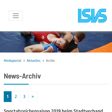
zum Inhalt
Mediaportal
Aktuelles
Archiv
News-Archiv
1
2
3
»
Nächste
Sportabzeichensaison 2019 beim Stadtverband