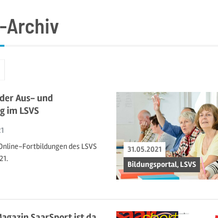
-Archiv
ächste
der Aus- und
g im LSVS
21
Online-Fortbildungen des LSVS
31.05.2021
21.
Bildungsportal, LSVS
agazin SaarSport ist da