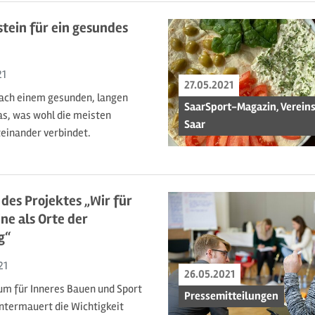
tein für ein gesundes
21
27.05.2021
ach einem gesunden, langen
SaarSport-Magazin, Verein
as, was wohl die meisten
Saar
einander verbindet.
des Projektes „Wir für
ine als Orte der
g“
21
26.05.2021
um für Inneres Bauen und Sport
Pressemitteilungen
ntermauert die Wichtigkeit