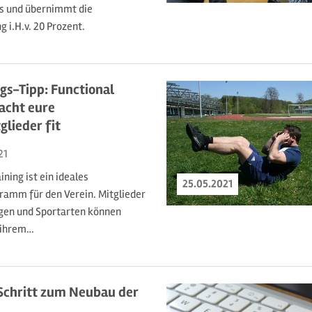
s und übernimmt die
 i.H.v. 20 Prozent.
gs-Tipp: Functional
acht eure
glieder fit
21
ining ist ein ideales
25.05.2021
ramm für den Verein. Mitglieder
ngen und Sportarten können
 ihrem…
Schritt zum Neubau der