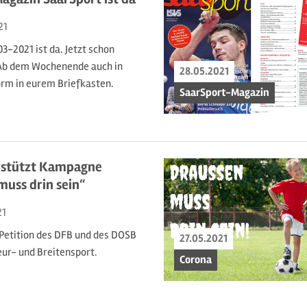
21
3-2021 ist da. Jetzt schon
 Ab dem Wochenende auch in
28.05.2021
rm in eurem Briefkasten.
SaarSport-Magazin
rstützt Kampagne
uss drin sein“
21
etition des DFB und des DOSB
27.05.2021
ur- und Breitensport.
Corona