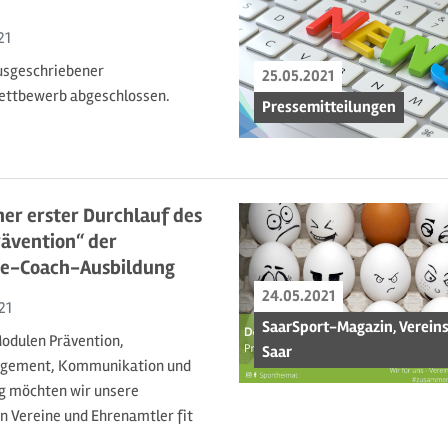
21
usgeschriebener
25.05.2021
ettbewerb abgeschlossen.
Pressemitteilungen
her erster Durchlauf des
ävention“ der
e-Coach-Ausbildung
24.05.2021
21
SaarSport-Magazin, Verein
odulen Prävention,
Saar
agement, Kommunikation und
ng möchten wir unsere
n Vereine und Ehrenamtler fit