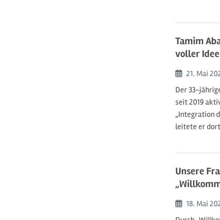
Tamim Aba
voller Ide
Beginn:
21. Mai
20
Der 33-jährig
seit 2019 akti
„Integration 
leitete er dor
Unsere Fr
„Willkomm
Beginn:
18. Mai
20