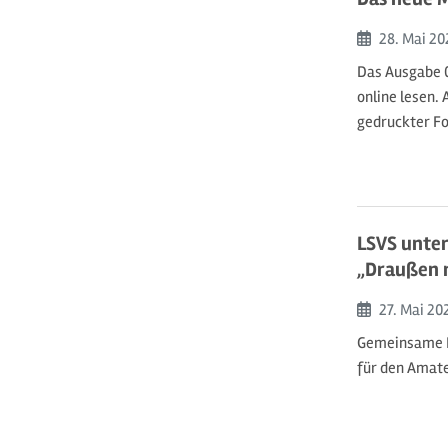
Beginn:
28. Mai
20
Das Ausgabe 0
online lesen.
gedruckter Fo
LSVS unte
„Draußen m
Beginn:
27. Mai
20
Gemeinsame P
für den Amate