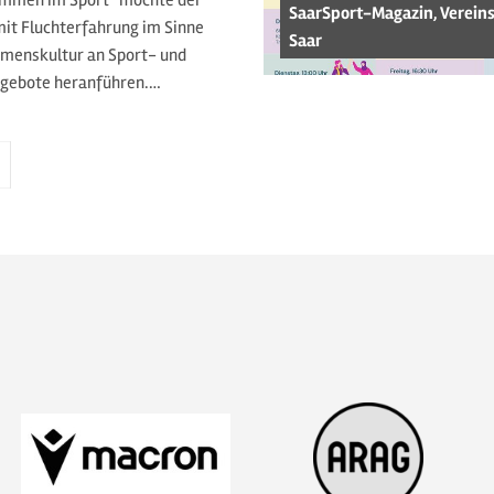
ommen im Sport“ möchte der
SaarSport-Magazin, Verein
it Fluchterfahrung im Sinne
Saar
mmenskultur an Sport- und
gebote heranführen.…
ächste