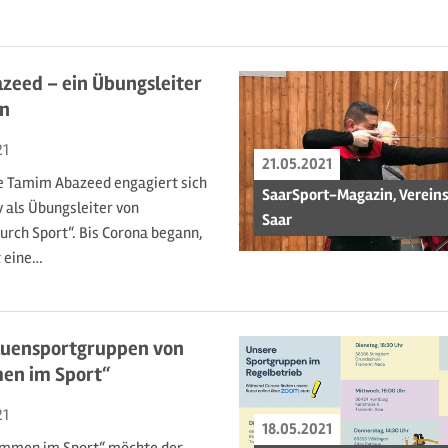
zeed – ein Übungsleiter
en
21
21.05.2021
e Tamim Abazeed engagiert sich
SaarSport-Magazin, Verein
v als Übungsleiter von
Saar
durch Sport“. Bis Corona begann,
t eine…
auensportgruppen von
en im Sport“
21
18.05.2021