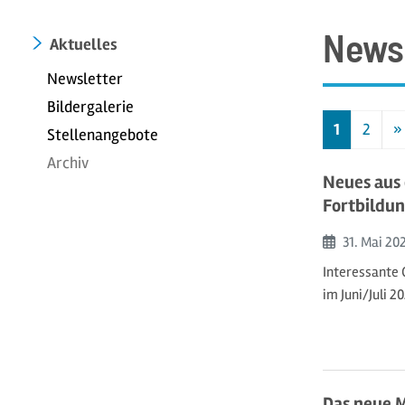
News
Aktuelles
Newsletter
Bildergalerie
1
2
»
Stellenangebote
N
Archiv
Neues aus 
Fortbildun
Beginn:
31. Mai
20
Interessante 
im Juni/Juli 20
Das neue M