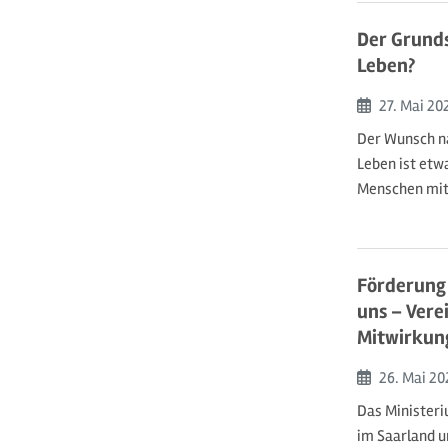
Der Grunds
Leben?
Beginn:
27. Mai
20
Der Wunsch n
Leben ist etw
Menschen mit
Förderung 
uns – Vere
Mitwirkun
Beginn:
26. Mai
20
Das Ministeri
im Saarland u