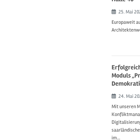
Beginn:
25. Mai
20
Europaweit a
Architektenw
Erfolgreic
Moduls „Pr
Demokrati
Beginn:
24. Mai
20
Mit unseren M
Konfliktman
Digitalisieru
saarländische
im…