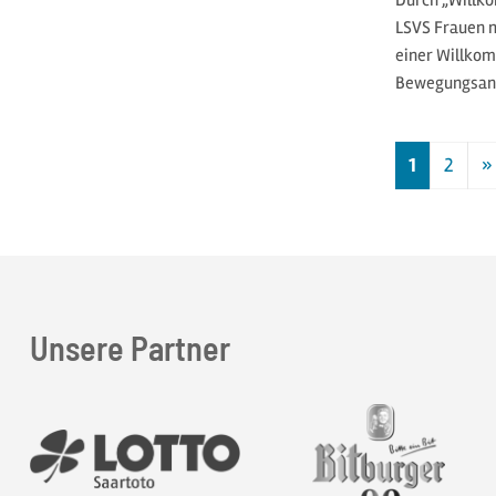
Durch „Willk
LSVS Frauen m
einer Willko
Bewegungsan
1
2
»
N
Unsere Partner