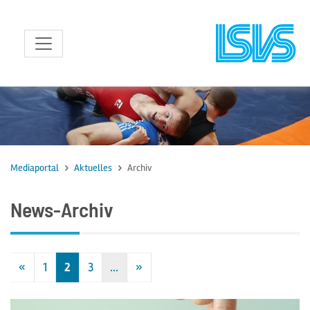
zum Inhalt
Mediaportal
Aktuelles
Archiv
News-Archiv
«
1
2
3
…
»
Vorherige
Nächste