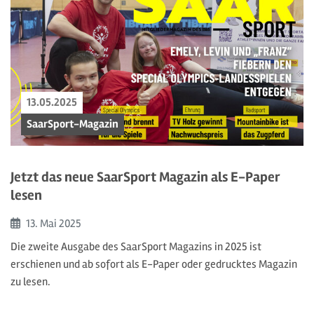
13.05.2025
SaarSport-Magazin
Jetzt das neue SaarSport Magazin als E-Paper
lesen
Beginn:
13. Mai
2025
Die zweite Ausgabe des SaarSport Magazins in 2025 ist
erschienen und ab sofort als E-Paper oder gedrucktes Magazin
zu lesen.