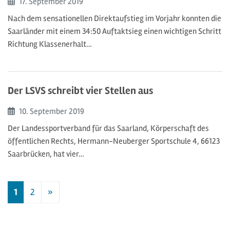
Beginn:
17. September
2019
Nach dem sensationellen Direktaufstieg im Vorjahr konnten die
Saarländer mit einem 34:50 Auftaktsieg einen wichtigen Schritt
Richtung Klassenerhalt…
Der LSVS schreibt vier Stellen aus
Beginn:
10. September
2019
Der Landessportverband für das Saarland, Körperschaft des
öffentlichen Rechts, Hermann-Neuberger Sportschule 4, 66123
Saarbrücken, hat vier…
1
2
»
Nächste