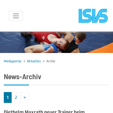
zum Inhalt
Mediaportal
Aktuelles
Archiv
News-Archiv
1
2
»
Nächste
Diethelm Maxrath neuer Trainer beim