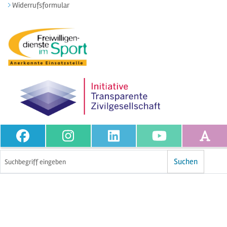
Widerrufsformular
Volltextsuche
Suchen