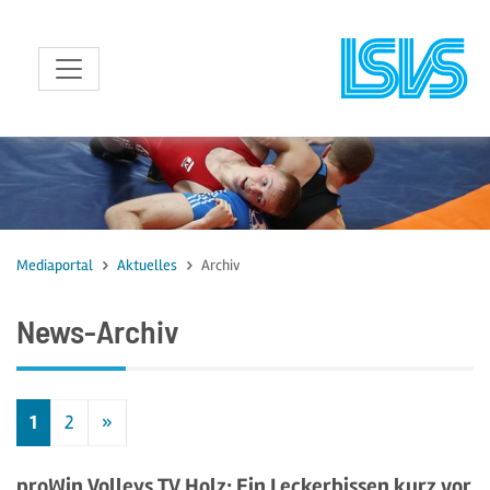
zum Inhalt
Mediaportal
Aktuelles
Archiv
News-Archiv
1
2
»
Nächste
proWin Volleys TV Holz: Ein Leckerbissen kurz vor