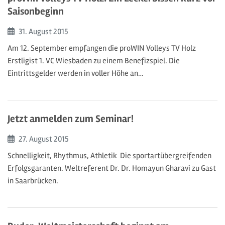
Saisonbeginn
Beginn:
31. August
2015
Am 12. September empfangen die proWIN Volleys TV Holz
Erstligist 1. VC Wiesbaden zu einem Benefizspiel. Die
Eintrittsgelder werden in voller Höhe an…
Jetzt anmelden zum Seminar!
Beginn:
27. August
2015
Schnelligkeit, Rhythmus, Athletik  Die sportartübergreifenden
Erfolgsgaranten. Weltreferent Dr. Dr. Homayun Gharavi zu Gast
in Saarbrücken.