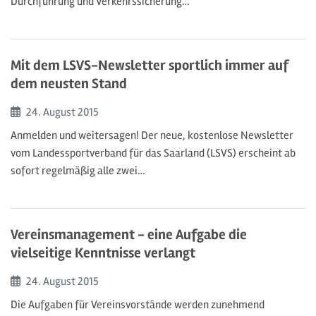
Durchführung und Verkehrssicherung…
Mit dem LSVS-Newsletter sportlich immer auf
dem neusten Stand
Beginn:
24. August
2015
Anmelden und weitersagen! Der neue, kostenlose Newsletter
vom Landessportverband für das Saarland (LSVS) erscheint ab
sofort regelmäßig alle zwei…
Vereinsmanagement - eine Aufgabe die
vielseitige Kenntnisse verlangt
Beginn:
24. August
2015
Die Aufgaben für Vereinsvorstände werden zunehmend