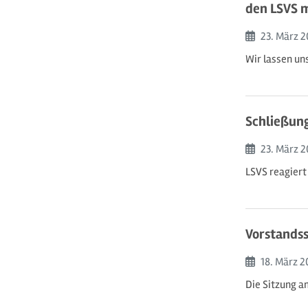
den LSVS 
Beginn:
23. März
2
Wir lassen u
Schließun
Beginn:
23. März
2
LSVS reagiert
Vorstandss
Beginn:
18. März
2
Die Sitzung a