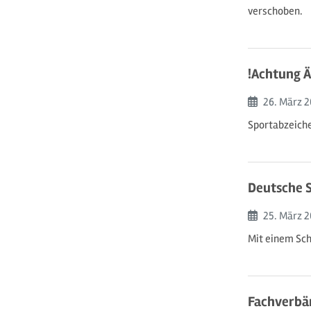
verschoben.
!Achtung 
Beginn:
26. März
2
Sportabzeich
Deutsche S
Beginn:
25. März
2
Mit einem Sch
Fachverbän