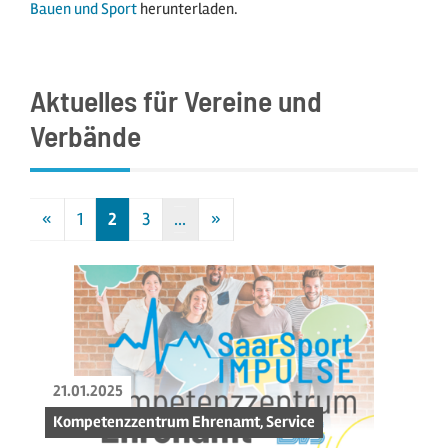
Bauen und Sport
herunterladen.
Aktuelles für Vereine und
Verbände
«
1
2
3
…
»
Vorherige
Nächste
21.01.2025
Kompetenzzentrum Ehrenamt, Service