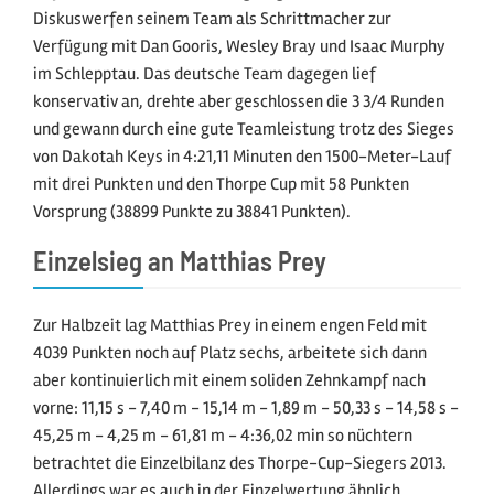
Diskuswerfen seinem Team als Schrittmacher zur
Verfügung mit Dan Gooris, Wesley Bray und Isaac Murphy
im Schlepptau. Das deutsche Team dagegen lief
konservativ an, drehte aber geschlossen die 3 3/4 Runden
und gewann durch eine gute Teamleistung trotz des Sieges
von Dakotah Keys in 4:21,11 Minuten den 1500-Meter-Lauf
mit drei Punkten und den Thorpe Cup mit 58 Punkten
Vorsprung (38899 Punkte zu 38841 Punkten).
Einzelsieg an Matthias Prey
Zur Halbzeit lag Matthias Prey in einem engen Feld mit
4039 Punkten noch auf Platz sechs, arbeitete sich dann
aber kontinuierlich mit einem soliden Zehnkampf nach
vorne: 11,15 s - 7,40 m - 15,14 m - 1,89 m - 50,33 s - 14,58 s -
45,25 m - 4,25 m - 61,81 m - 4:36,02 min so nüchtern
betrachtet die Einzelbilanz des Thorpe-Cup-Siegers 2013.
Allerdings war es auch in der Einzelwertung ähnlich