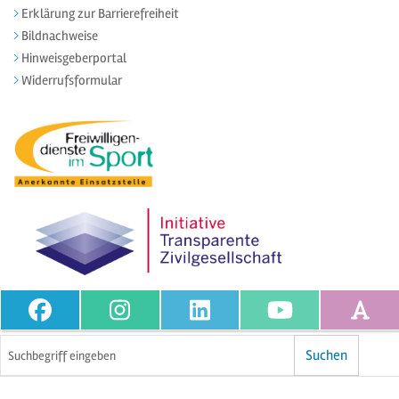
Erklärung zur Barrierefreiheit
Bildnachweise
Hinweisgeberportal
Widerrufsformular
Volltextsuche
Suchen