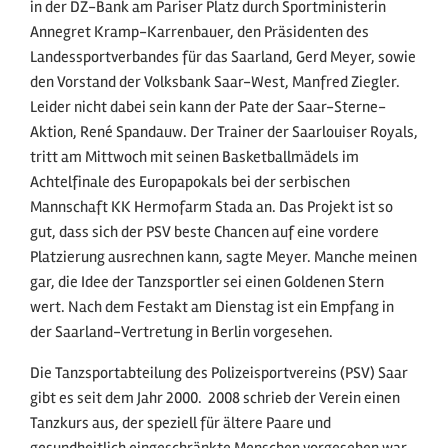
in der DZ-Bank am Pariser Platz durch Sportministerin
Annegret Kramp-Karrenbauer, den Präsidenten des
Landessportverbandes für das Saarland, Gerd Meyer, sowie
den Vorstand der Volksbank Saar-West, Manfred Ziegler.
Leider nicht dabei sein kann der Pate der Saar-Sterne-
Aktion, René Spandauw. Der Trainer der Saarlouiser Royals,
tritt am Mittwoch mit seinen Basketballmädels im
Achtelfinale des Europapokals bei der serbischen
Mannschaft KK Hermofarm Stada an. Das Projekt ist so
gut, dass sich der PSV beste Chancen auf eine vordere
Platzierung ausrechnen kann, sagte Meyer. Manche meinen
gar, die Idee der Tanzsportler sei einen Goldenen Stern
wert. Nach dem Festakt am Dienstag ist ein Empfang in
der Saarland-Vertretung in Berlin vorgesehen.
Die Tanzsportabteilung des Polizeisportvereins (PSV) Saar
gibt es seit dem Jahr 2000. 2008 schrieb der Verein einen
Tanzkurs aus, der speziell für ältere Paare und
gesundheitlich eingeschränkte Menschen vorgesehen war.