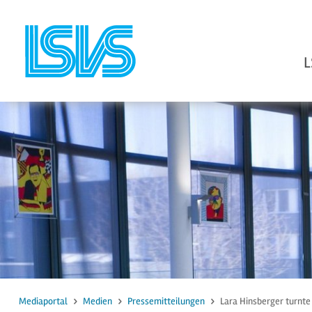
L
zum Inhalt
zur Suche
Mediaportal
Medien
Pressemitteilungen
Lara Hinsberger turnte