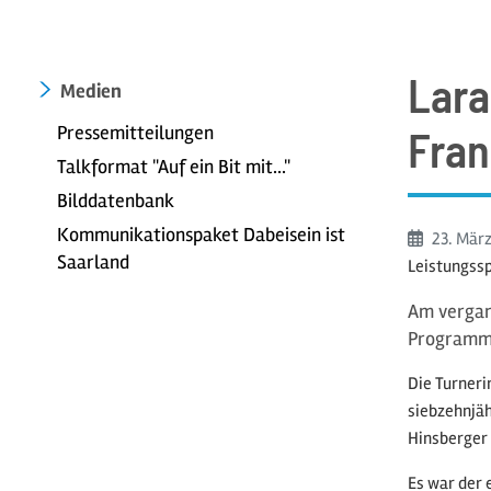
Lara
Medien
Pressemitteilungen
Fran
Talkformat "Auf ein Bit mit..."
Bilddatenbank
Kommunikationspaket Dabeisein ist
Beginn:
23. Mär
Saarland
Leistungss
Am vergan
Programm
Die Turneri
siebzehnjäh
Hinsberger 
Es war der