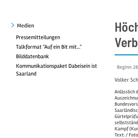
Höch
Medien
Pressemitteilungen
Verb
Talkformat "Auf ein Bit mit..."
Bilddatenbank
Kommunikationspaket Dabeisein ist
Beginn:
26
Saarland
Volker Sc
Anlässlich 
Auszeichnun
Bundesvorsi
Saarländisc
Gürtelprüfu
selbstständ
Kampf (Kum
Text: / Fo