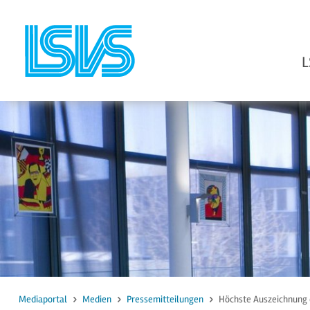
L
zum Inhalt
zur Suche
Mediaportal
Medien
Pressemitteilungen
Höchste Auszeichnung 