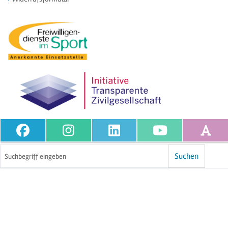
Volltextsuche
Suchen