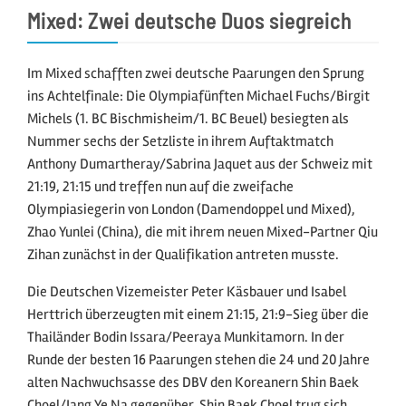
Mixed: Zwei deutsche Duos siegreich
Im Mixed schafften zwei deutsche Paarungen den Sprung
ins Achtelfinale: Die Olympiafünften Michael Fuchs/Birgit
Michels (1. BC Bischmisheim/1. BC Beuel) besiegten als
Nummer sechs der Setzliste in ihrem Auftaktmatch
Anthony Dumartheray/Sabrina Jaquet aus der Schweiz mit
21:19, 21:15 und treffen nun auf die zweifache
Olympiasiegerin von London (Damendoppel und Mixed),
Zhao Yunlei (China), die mit ihrem neuen Mixed-Partner Qiu
Zihan zunächst in der Qualifikation antreten musste.
Die Deutschen Vizemeister Peter Käsbauer und Isabel
Herttrich überzeugten mit einem 21:15, 21:9-Sieg über die
Thailänder Bodin Issara/Peeraya Munkitamorn. In der
Runde der besten 16 Paarungen stehen die 24 und 20 Jahre
alten Nachwuchsasse des DBV den Koreanern Shin Baek
Choel/Jang Ye Na gegenüber. Shin Baek Choel trug sich