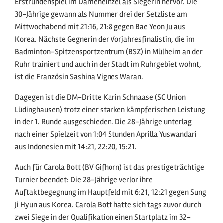
Erstrundenspiel im Dameneinzel als Siegerin hervor. Die
30-Jährige gewann als Nummer drei der Setzliste am
Mittwochabend mit 21:16, 21:8 gegen Bae Yeon Ju aus
Korea. Nächste Gegnerin der Vorjahresfinalistin, die im
Badminton-Spitzensportzentrum (BSZ) in Mülheim an der
Ruhr trainiert und auch in der Stadt im Ruhrgebiet wohnt,
ist die Französin Sashina Vignes Waran.
Dagegen ist die DM-Dritte Karin Schnaase (SC Union
Lüdinghausen) trotz einer starken kämpferischen Leistung
in der 1. Runde ausgeschieden. Die 28-Jährige unterlag
nach einer Spielzeit von 1:04 Stunden Aprilla Yuswandari
aus Indonesien mit 14:21, 22:20, 15:21.
Auch für Carola Bott (BV Gifhorn) ist das prestigeträchtige
Turnier beendet: Die 28-Jährige verlor ihre
Auftaktbegegnung im Hauptfeld mit 6:21, 12:21 gegen Sung
Ji Hyun aus Korea. Carola Bott hatte sich tags zuvor durch
zwei Siege in der Qualifikation einen Startplatz im 32-