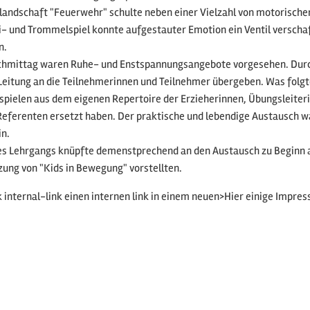
ndschaft "Feuerwehr" schulte neben einer Vielzahl von motorischen 
- und Trommelspiel konnte aufgestauter Emotion ein Ventil verscha
rn.
chmittag waren Ruhe- und Enstspannungsangebote vorgesehen. Durch 
 Leitung an die Teilnehmerinnen und Teilnehmer übergeben. Was folg
ielen aus dem eigenen Repertoire der Erzieherinnen, Übungsleiteri
Referenten ersetzt haben. Der praktische und lebendige Austausch wa
in.
s Lehrgangs knüpfte demenstprechend an den Austausch zu Beginn an
ung von "Kids in Bewegung" vorstellten.
k internal-link einen internen link in einem neuen>Hier einige Impre
 Listenansicht