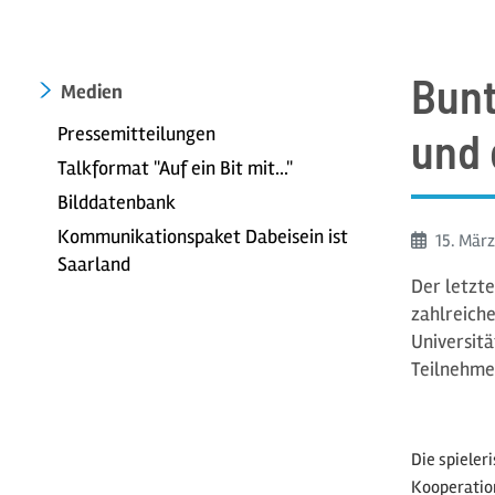
Bunt
Medien
Pressemitteilungen
und 
Talkformat "Auf ein Bit mit..."
Bilddatenbank
Kommunikationspaket Dabeisein ist
Beginn:
15. Mär
Saarland
Der letzt
zahlreich
Universitä
Teilnehmer
Die spieler
Kooperation