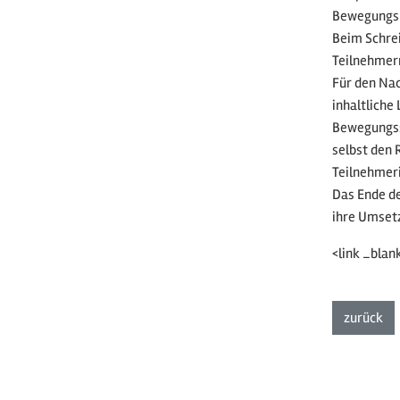
Bewegungsla
Beim Schrei
Teilnehme
Für den Na
inhaltliche
Bewegungssp
selbst den 
Teilnehmer
Das Ende de
ihre Umsetz
<link _blan
zur
zurück