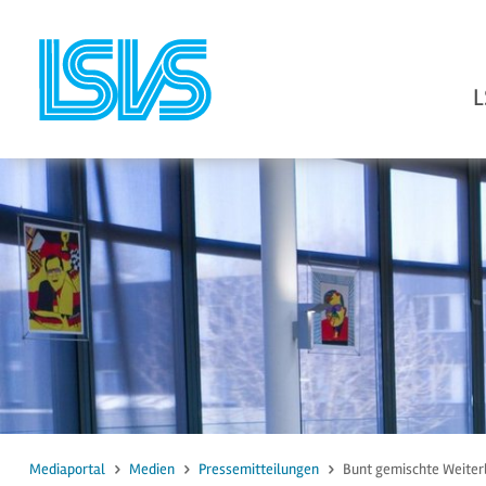
L
zum Inhalt
zur Suche
Mediaportal
Medien
Pressemitteilungen
Bunt gemischte Weiterb