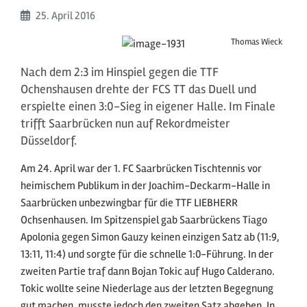
Beginn:
25. April
2016
Thomas Wieck
Nach dem 2:3 im Hinspiel gegen die TTF
Ochenshausen drehte der FCS TT das Duell und
erspielte einen 3:0-Sieg in eigener Halle. Im Finale
trifft Saarbrücken nun auf Rekordmeister
Düsseldorf.
Am 24. April war der 1. FC Saarbrücken Tischtennis vor
heimischem Publikum in der Joachim-Deckarm-Halle in
Saarbrücken unbezwingbar für die TTF LIEBHERR
Ochsenhausen. Im Spitzenspiel gab Saarbrückens Tiago
Apolonia gegen Simon Gauzy keinen einzigen Satz ab (11:9,
13:11, 11:4) und sorgte für die schnelle 1:0-Führung. In der
zweiten Partie traf dann Bojan Tokic auf Hugo Calderano.
Tokic wollte seine Niederlage aus der letzten Begegnung
gut machen, musste jedoch den zweiten Satz abgeben. In