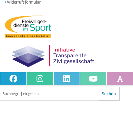
Widerrufsformular
Volltextsuche
Suchen