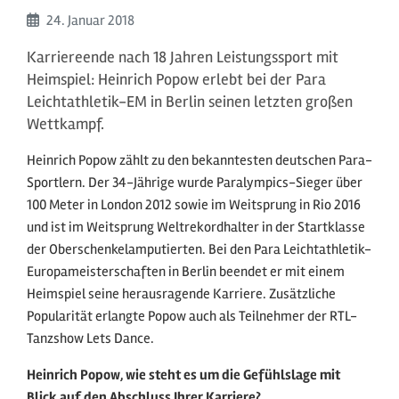
Beginn:
24. Januar
2018
Karriereende nach 18 Jahren Leistungssport mit
Heimspiel: Heinrich Popow erlebt bei der Para
Leichtathletik-EM in Berlin seinen letzten großen
Wettkampf.
Heinrich Popow zählt zu den bekanntesten deutschen Para-
Sportlern. Der 34-Jährige wurde Paralympics-Sieger über
100 Meter in London 2012 sowie im Weitsprung in Rio 2016
und ist im Weitsprung Weltrekordhalter in der Startklasse
der Oberschenkelamputierten. Bei den Para Leichtathletik-
Europameisterschaften in Berlin beendet er mit einem
Heimspiel seine herausragende Karriere. Zusätzliche
Popularität erlangte Popow auch als Teilnehmer der RTL-
Tanzshow Lets Dance.
Heinrich Popow, wie steht es um die Gefühlslage mit
Blick auf den Abschluss Ihrer Karriere?