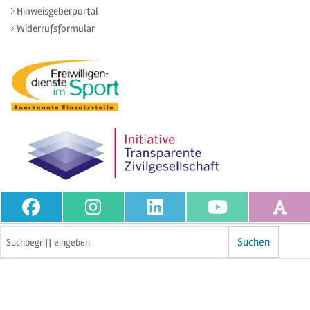
Hinweisgeberportal
Widerrufsformular
Volltextsuche
Suchen