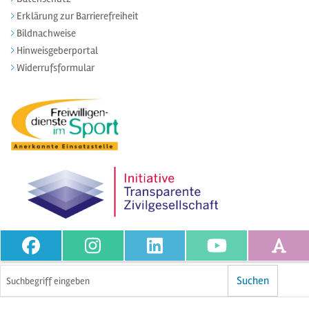
Erklärung zur Barrierefreiheit
Bildnachweise
Hinweisgeberportal
Widerrufsformular
Volltextsuche
Suchen