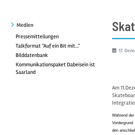
Skat
Medien
Pressemitteilungen
Talkformat "Auf ein Bit mit..."
Beginn:
17. Dez
Bilddatenbank
Kommunikationspaket Dabeisein ist
Saarland
Am 11.Dez
Skateboar
Integrati
Während der 
Vordergrund.
den anschlie