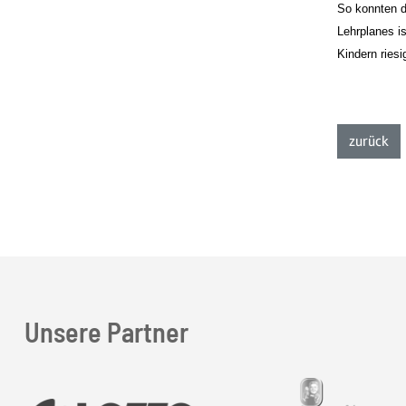
So konnten d
Lehrplanes i
Kindern ries
zur
zurück
Unsere Partner