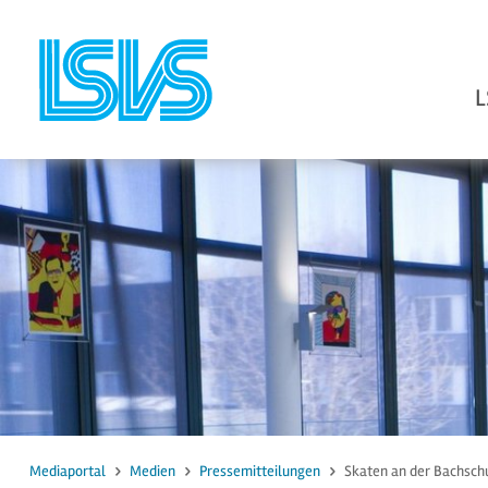
L
zum Inhalt
zur Suche
Mediaportal
Medien
Pressemitteilungen
Skaten an der Bachsch