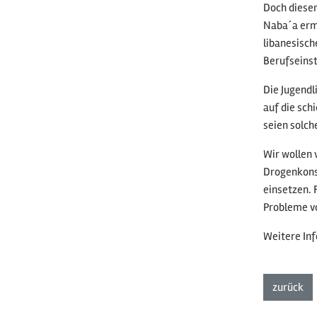
Doch dieser
Naba´a ermö
libanesisch
Berufseinst
Die Jugend
auf die sch
seien solch
Wir wollen
Drogenkonsu
einsetzen. 
Probleme vo
Weitere Inf
zur
zurück