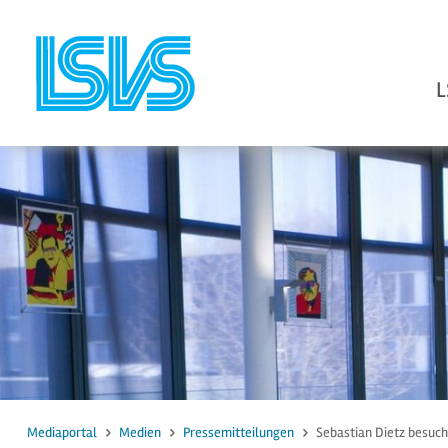
L
zum Inhalt
zur Suche
Mediaportal
Medien
Pressemitteilungen
Sebastian Dietz besuch