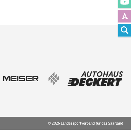
Vollte
© 2026
Landessportverband für das Saarland