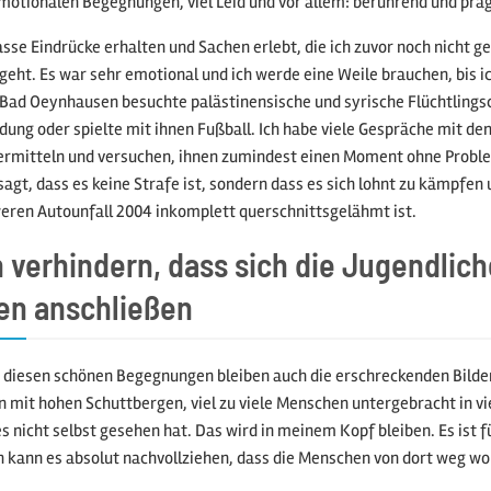
motionalen Begegnungen, viel Leid und vor allem: berührend und prä
rasse Eindrücke erhalten und Sachen erlebt, die ich zuvor noch nicht 
 geht. Es war sehr emotional und ich werde eine Weile brauchen, bis ic
 Bad Oeynhausen besuchte palästinensische und syrische Flüchtlings
ldung oder spielte mit ihnen Fußball. Ich habe viele Gespräche mit d
ermitteln und versuchen, ihnen zumindest einen Moment ohne Proble
sagt, dass es keine Strafe ist, sondern dass es sich lohnt zu kämpfen 
ren Autounfall 2004 inkomplett querschnittsgelähmt ist.
n verhindern, dass sich die Jugendlic
n anschließen
diesen schönen Begegnungen bleiben auch die erschreckenden Bilder
 mit hohen Schuttbergen, viel zu viele Menschen untergebracht in viel 
 nicht selbst gesehen hat. Das wird in meinem Kopf bleiben. Es ist fü
ch kann es absolut nachvollziehen, dass die Menschen von dort weg woll