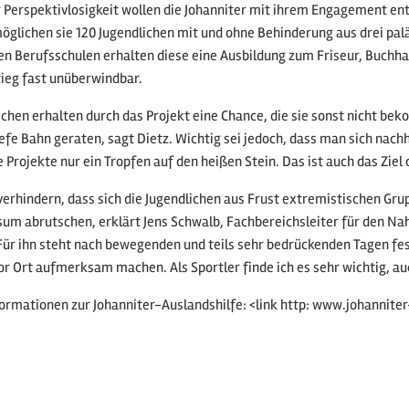
 Perspektivlosigkeit wollen die Johanniter mit ihrem Engagement 
glichen sie 120 Jugendlichen mit und ohne Behinderung aus drei pal
en Berufsschulen erhalten diese eine Ausbildung zum Friseur, Buchha
ieg fast unüberwindbar.
lichen erhalten durch das Projekt eine Chance, die sie sonst nicht bek
iefe Bahn geraten, sagt Dietz. Wichtig sei jedoch, dass man sich nac
e Projekte nur ein Tropfen auf den heißen Stein. Das ist auch das Ziel 
 verhindern, dass sich die Jugendlichen aus Frust extremistischen Gru
m abrutschen, erklärt Jens Schwalb, Fachbereichsleiter für den Nah
Für ihn steht nach bewegenden und teils sehr bedrückenden Tagen fest
r Ort aufmerksam machen. Als Sportler finde ich es sehr wichtig, a
ormationen zur Johanniter-Auslandshilfe: <link http: www.johannite
 Listenansicht