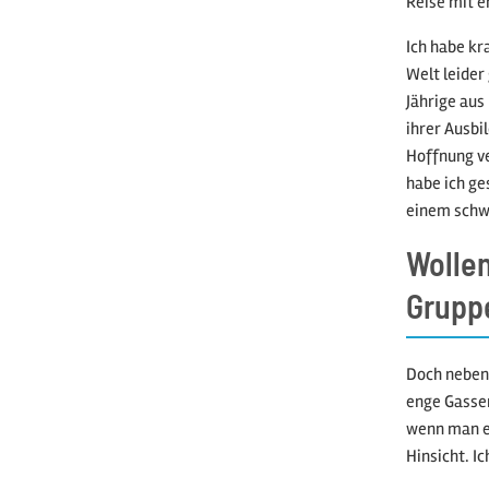
Reise mit e
Ich habe k
Welt leider
Jährige aus
ihrer Ausbi
Hoffnung v
habe ich ge
einem schwe
Wolle
Gruppe
Doch neben 
enge Gassen
wenn man es
Hinsicht. I