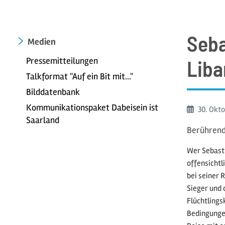
Seba
Medien
Pressemitteilungen
Liba
Talkformat "Auf ein Bit mit..."
Bilddatenbank
Kommunikationspaket Dabeisein ist
Beginn:
30. Okt
Saarland
Berührende
Wer Sebasti
offensichtl
bei seiner 
Sieger und 
Flüchtlings
Bedingungen