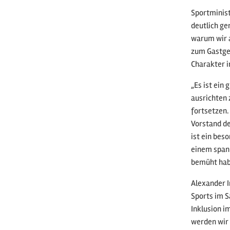
Sportminist
deutlich ge
warum wir a
zum Gastgeb
Charakter in
„Es ist ein
ausrichten 
fortsetzen.
Vorstand de
ist ein bes
einem spann
bemüht habe
Alexander I
Sports im S
Inklusion i
werden wir 