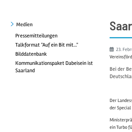
Saar
Medien
Pressemitteilungen
Talkformat "Auf ein Bit mit..."
Beginn:
23. Feb
Bilddatenbank
Vereinsförd
Kommunikationspaket Dabeisein ist
Bei der B
Saarland
Deutschla
Der Landess
der Special
Ministerprä
ein Turbo f