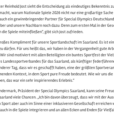
er Reinhold Jost sieht die Entscheidung als eindeutiges Bekenntnis 
macht, warum Nationale Spiele 2026 nicht nur eine großartige Sache f
uch ein gewinnbringender Partner für Special Olympics Deutschland
er und unsere Nachbarn noch dazu: Denn zum ersten Mal in der Gesc
 die Spiele miteinfließen“, gibt sich Jost zufrieden.
 großes Kompliment für unsere Sportlandschaft im Saarland. Es ist ei
zu dürfen. Für uns heißt das, wir haben in der Vergangenheit gute Arb
 Wir sind motiviert mit allen Beteiligten ein buntes Sportfest der Vie
s Landessportverbandes für das Saarland, als künftiger federführend
onderer Tag, dass wir es geschafft haben, eine der größten Sportvera
enden Kontext, in dem Sport pure Freude bedeutet. Wie wir uns die
n, das war ein sehr inspirierendes Erlebnis.“
ndermark, Präsident der Special Olympics Saarland, kann seine Freude
aarland viele Chancen. „Ich bin davon überzeugt, dass wir mit der A
m Sport aber auch im Sinne einer inklusiveren Gesellschaft erreiche
auch in die Spiele integrieren und an allen Ecken und Enden für Vielf