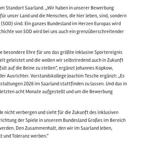
zum Standort Saarland. „Wir haben in unserer Bewerbung
ür unser Land und die Menschen, die hier leben, sind, sondern
 (SOD) sind. Ein ganzes Bundesland im Herzen Europas wird
hichte von SOD wird bei uns auch ein grenzüberschreitender
ne besondere Ehre für uns das größte inklusive Sportereignis
eit geleistet und die wollen wir selbstredend auch in Zukunft
lfalt auf die Beine zu stellen“, ergänzt Johannes Kopkow,
er Ausrichter. Vorstandskollege Joachim Tesche ergänzt: „Es
nstaltungen 2026 im Saarland stattfinden zu lassen. Und das in
 letzten acht Monate aufgestellt und um die Bewerbung
 nicht verbergen und sieht für die Zukunft des inklusiven
usrichtung der Spiele in unserem Bundesland Großes im Bereich
n werden. Den Zusammenhalt, den wir im Saarland leben,
alt und Toleranz werben.“