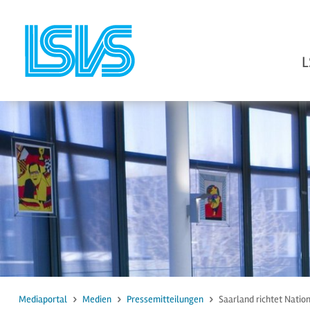
L
zum Inhalt
zur Suche
Mediaportal
Medien
Pressemitteilungen
Saarland richtet Natio