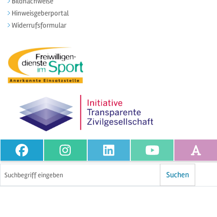
Bildnachweise
Hinweisgeberportal
Widerrufsformular
Volltextsuche
Suchen