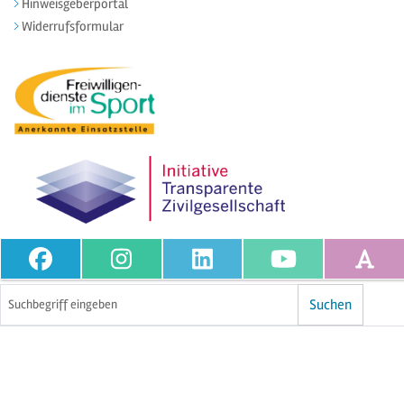
Hinweisgeberportal
Widerrufsformular
Volltextsuche
Suchen