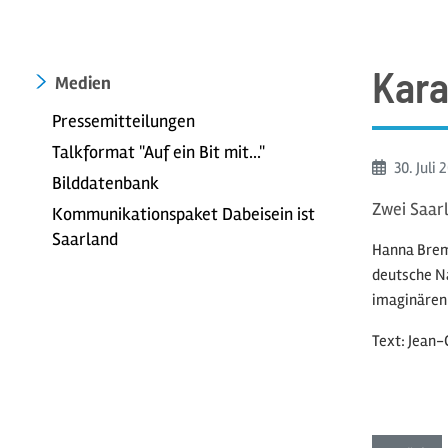
Kara
Medien
Pressemitteilungen
Talkformat "Auf ein Bit mit..."
Beginn:
30. Juli
2
Bilddatenbank
Zwei Saarl
Kommunikationspaket Dabeisein ist
Saarland
Hanna Brem
deutsche Na
imaginären 
Text: Jean