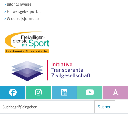
Bildnachweise
Hinweisgeberportal
Widerrufsformular
Volltextsuche
Suchen