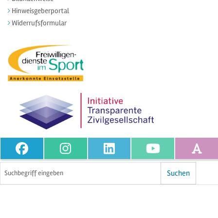
Hinweisgeberportal
Widerrufsformular
Volltextsuche
Suchen