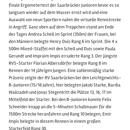
finale Ergometertest der Saarbrücker Junioren bevor es so
langsam wieder auf dem Wasser ernst wird und eine
Auswahl von neun Sportlern nahm die virtuelle Rennstrecke
in Angriff. Ganz oben auf dem Treppchen stand am Ende
des Tages Andrea Schell im Sprint (350m) der Frauen, bei
den Männern belegte Henry Duis Rang 6 im Sprint. Die 4 x
500m Mixed-Staffel mit den Schell und Duis sowie Paula
Gerundt und Impraim Impis erruderte Rang 3. Der jüngste
RVS-Starter Florian Albersdörfer belegte Rang 8 im
Rennen der 14 jährigen Jungen. Eine zahlenmäßig starke
Präsenz zeigte der RV Saarbrücken bei den Leichtgewichts-
B-Junioren (15/16 Jahre), hier belegten Jakob Starke, Bardia
Walizadeh und Jonas Stegentritt die Plätze 13, 16, 17 im
Mittelfeld der Starter. Bei den B-Junioren konnte Felix
Schneider knapp an die 5-Minuten Schallmauer für die
1500m Strecke heranfahren und Rang 10 belegen, Emir
Impis belegte in diesem Rennen in einem großen
Starterfeld Rang 30.