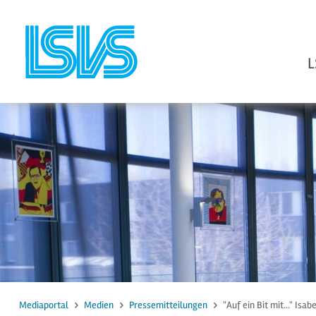
L
zum Inhalt
zur Suche
Mediaportal
Medien
Pressemitteilungen
"Auf ein Bit mit..." Isa