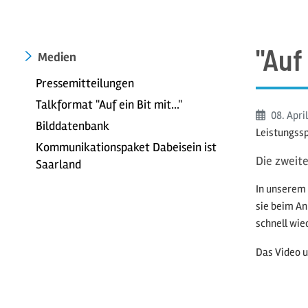
"Auf
Medien
Pressemitteilungen
Talkformat "Auf ein Bit mit..."
Beginn:
08. Apri
Bilddatenbank
Leistungssp
Kommunikationspaket Dabeisein ist
Die zweite
Saarland
In unserem 
sie beim An
schnell wie
Das Video u