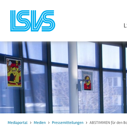
L
zum Inhalt
zur Suche
Mediaportal
Medien
Pressemitteilungen
ABSTIMMEN für den Box