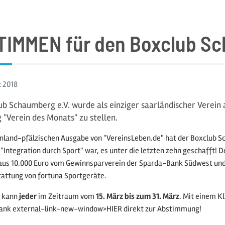
IMMEN für den Boxclub Sc
z
2018
ub Schaumberg e.V. wurde als einziger saarländischer Verein
 "Verein des Monats" zu stellen.
inland-pfälzischen Ausgabe von "VereinsLeben.de" hat der Boxclub S
 "Integration durch Sport" war, es unter die letzten zehn geschafft! 
aus 10.000 Euro vom Gewinnsparverein der Sparda-Bank Südwest und 
attung von fortuna Sportgeräte.
 kann
jeder
im Zeitraum vom
15. März bis zum 31. März
. Mit einem K
ank external-link-new-window>HIER direkt zur Abstimmung!