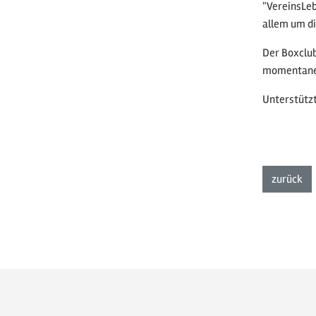
"VereinsLeb
allem um di
Der Boxclub
momentane V
Unterstützt
zur
zurück