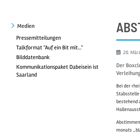
ABST
Medien
Pressemitteilungen
Talkformat "Auf ein Bit mit..."
Beginn:
20. Mär
Bilddatenbank
Der Boxcl
Kommunikationspaket Dabeisein ist
Verleihung
Saarland
Bei der rhe
Stabsstelle
bestehend 
Hallenausst
Abstimmen
monats _bl