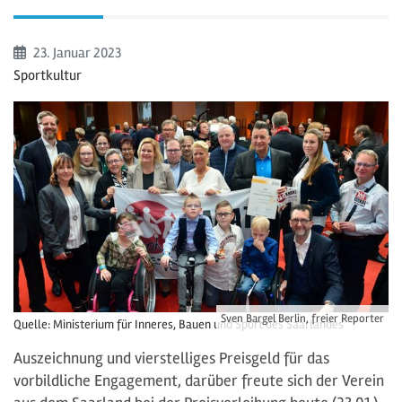
Beginn:
23. Januar
2023
Sportkultur
Sven Bargel Berlin, freier Reporter
Quelle: Ministerium für Inneres, Bauen und Sport des Saarlandes
Auszeichnung und vierstelliges Preisgeld für das
vorbildliche Engagement, darüber freute sich der Verein