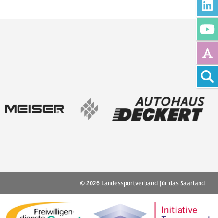
Vollte
© 2026
Landessportverband für das Saarland