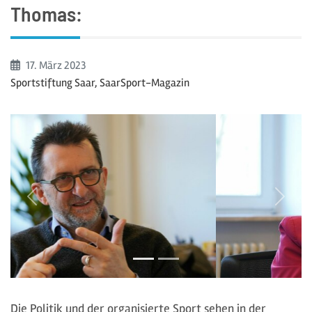
Thomas:
Beginn:
17. März
2023
Sportstiftung Saar, SaarSport-Magazin
zurück
weiter
Die Politik und der organisierte Sport sehen in der