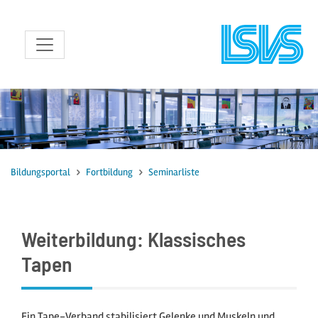
zum Inhalt
Bildungsportal
Fortbildung
Seminarliste
Weiterbildung: Klassisches
Tapen
Ein Tape-Verband stabilisiert Gelenke und Muskeln und