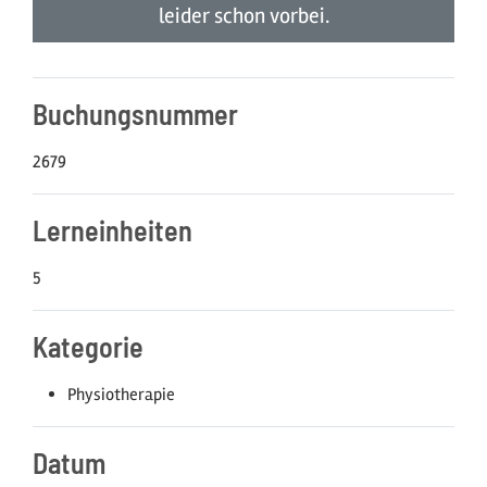
leider schon vorbei.
Buchungs­nummer
2679
Lern­einheiten
5
Kategorie
Physiotherapie
Datum