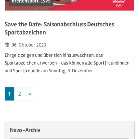
Breitensport, LSVS
Save the Date: Saisonabschluss Deutsches
Sportabzeichen
Beginn:
06. Oktober
2023
Ehrgeiz zeigen und über sich hinauswachsen, das
Sportabzeichen erwerben - das können alle Sportfreundinnen
und Sportfreunde am Sonntag, 3. Dezember…
1
2
»
Nächste
News-Archiv