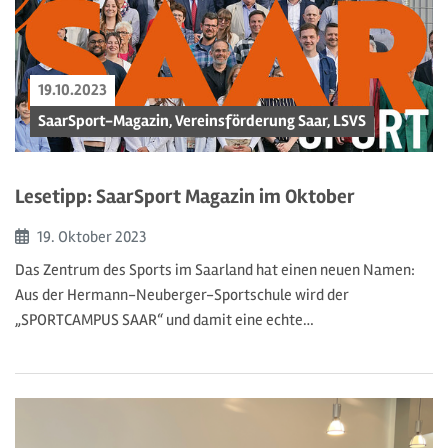
19.10.2023
SaarSport-Magazin, Vereinsförderung Saar, LSVS
Lesetipp: SaarSport Magazin im Oktober
Beginn:
19. Oktober
2023
Das Zentrum des Sports im Saarland hat einen neuen Namen:
Aus der Hermann-Neuberger-Sportschule wird der
„SPORTCAMPUS SAAR“ und damit eine echte…