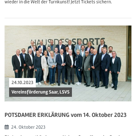
wieder in die Welt der Turnkunst! Jetzt Tickets sichern.
24.10.2023
Vereinsförderung Saar, LSVS
POTSDAMER ERKLÄRUNG vom 14. Oktober 2023
Beginn:
24. Oktober
2023