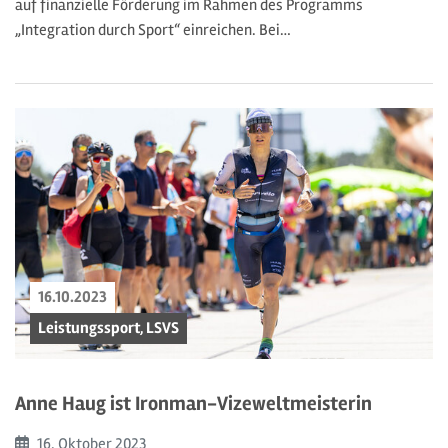
auf finanzielle Förderung im Rahmen des Programms
„Integration durch Sport“ einreichen. Bei…
16.10.2023
Leistungssport, LSVS
Anne Haug ist Ironman-Vizeweltmeisterin
Beginn:
16. Oktober
2023