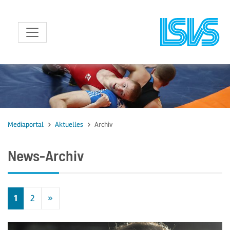
zum Inhalt
Mediaportal
Aktuelles
Archiv
News-Archiv
1
2
»
Nächste