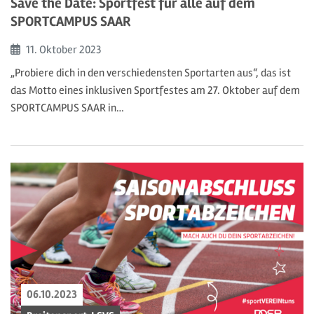
Save the Date: Sportfest für alle auf dem
SPORTCAMPUS SAAR
Beginn:
11. Oktober
2023
„Probiere dich in den verschiedensten Sportarten aus“, das ist
das Motto eines inklusiven Sportfestes am 27. Oktober auf dem
SPORTCAMPUS SAAR in…
06.10.2023