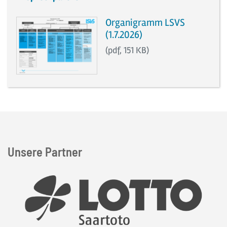
Download der Datei:
Organigramm LSVS
(1.7.2026)
(pdf, 151 KB)
Unsere Partner