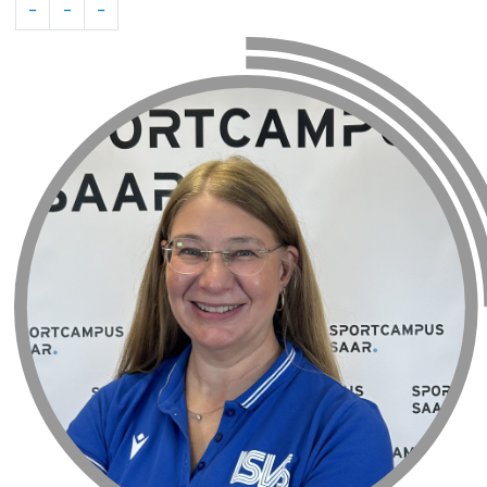
-
-
-