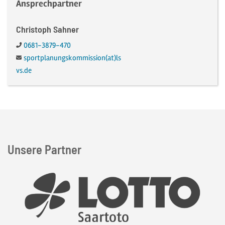
Ansprechpartner
Christoph Sahner
Telefon:
0681-3879-470
E-Mail:
sportplanungskommission(at)ls
vs.de
Unsere Partner