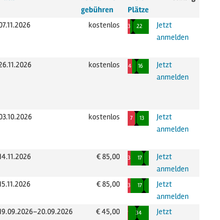
gebühren
Plätze
07.11.2026
kostenlos
Jetzt
noch mindestens 3 weitere Anmeldu
belegte Plätze
freie Plätze
3
22
anmelden
26.11.2026
kostenlos
Jetzt
noch mindestens 4 weitere Anmeld
belegte Plätze
freie Plätze
4
16
anmelden
03.10.2026
kostenlos
Jetzt
noch mindestens 1 weitere Anmeld
belegte Plätze
freie Plätze
7
13
anmelden
14.11.2026
€ 85,00
Jetzt
noch mindestens 12 weitere An
belegte Plätze
freie Plätze
3
17
anmelden
15.11.2026
€ 85,00
Jetzt
noch mindestens 12 weitere An
belegte Plätze
freie Plätze
3
17
anmelden
19.09.2026–20.09.2026
€ 45,00
Jetzt
noch mindestens 14 weitere Anmel
belegte Plätze
freie Plätze
1
34