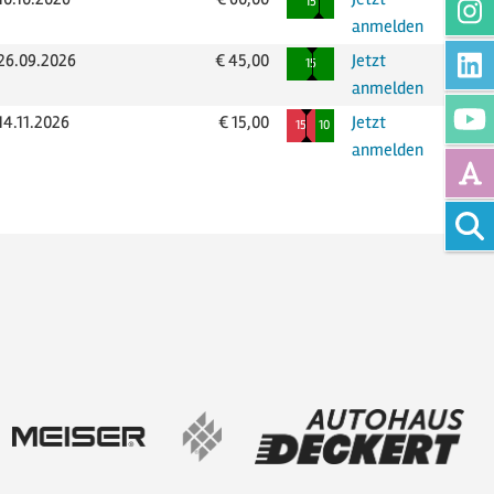
freie Plätze
15
anmelden
26.09.2026
€ 45,00
Jetzt
noch mindestens 8 weitere Anmel
freie Plätze
15
anmelden
14.11.2026
€ 15,00
Jetzt
Die Mindestanzahl an Teilnehmern 
belegte Plätze
freie Plätze
15
10
anmelden
Vollte