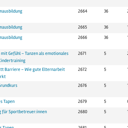
nausbildung
2664
36
nausbildung
2665
36
nausbildung
2666
36
mit Gefühl – Tanzen als emotionales
2671
5
Kindertraining
tt Barriere – Wie gute Elternarbeit
2672
5
rkt
Grundkurs
2676
5
es Tapen
2679
5
g für Sportbetreuer:innen
2680
5
es Tapen
2681
5