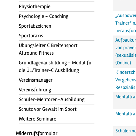
Physiotherapie
„Auspower
Psychologie - Coaching
Trainer*in
Sportabzeichen
herausfor
Sportpraxis
Aufbaukurs
Übungsleiter C Breitensport
von präve
Allround Fitness
(sexualisi
Grundlagenausbildung - Modul für
(Online)
die ÜL/Trainer-C Ausbildung
Kindersch
Vereinsmanager
Vorgehens
Resoziali
Vereinsführung
Mentaltra
Schüler-Mentoren-Ausbildung
Schutz vor Gewalt im Sport
Mentaltra
Weitere Seminare
Schülerm
Widerrufsformular