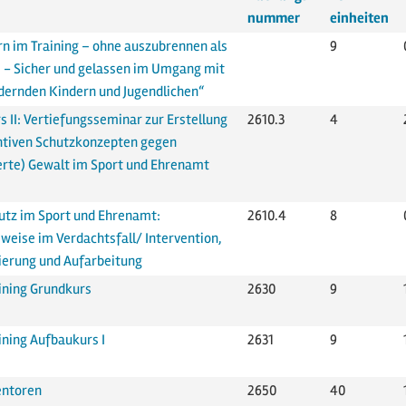
nummer
einheiten
n im Training – ohne auszubrennen als
9
. - Sicher und gelassen im Umgang mit
dernden Kindern und Jugendlichen“
 II: Vertiefungsseminar zur Erstellung
2610.3
4
ntiven Schutzkonzepten gegen
erte) Gewalt im Sport und Ehrenamt
utz im Sport und Ehrenamt:
2610.4
8
weise im Verdachtsfall/ Intervention,
sierung und Aufarbeitung
ining Grundkurs
2630
9
ining Aufbaukurs I
2631
9
entoren
2650
40