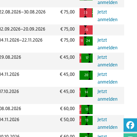
anmelden
22.08.2026–30.08.2026
€ 75,00
Jetzt
Die Mindestanzahl an Teilnehmern 
belegte Plätze
freie Plätze
33
2
anmelden
12.09.2026–20.09.2026
€ 75,00
Die Mindestanzahl an Teilnehmern 
belegte Plätze
freie Plätze
35
0
14.11.2026–22.11.2026
€ 75,00
Jetzt
noch mindestens 4 weitere Anmel
belegte Plätze
freie Plätze
11
24
anmelden
29.08.2026
€ 45,00
Jetzt
noch mindestens 12 weitere An
belegte Plätze
freie Plätze
3
17
anmelden
14.11.2026
€ 45,00
Jetzt
noch mindestens 15 weitere An
freie Plätze
20
anmelden
17.10.2026
€ 45,00
Jetzt
noch mindestens 7 weitere Anmel
belegte Plätze
freie Plätze
1
14
anmelden
08.08.2026
€ 60,00
noch mindestens 8 weitere Anme
belegte Plätze
freie Plätze
2
13
14.11.2026
€ 50,00
Jetzt
noch mindestens 6 weitere Anmel
belegte Plätze
freie Plätze
2
13
anmelden
10.10.2026
€ 60,00
Jetzt
noch mindestens 10 weitere Anm